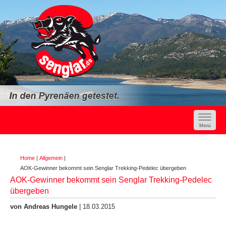
Toggle
navigat
Menü
Home
|
Allgemein
|
AOK-Gewinner bekommt sein Senglar Trekking-Pedelec übergeben
AOK-Gewinner bekommt sein Senglar Trekking-Pedelec
übergeben
von Andreas Hungele
| 18.03.2015