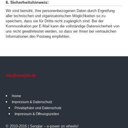
6. Sicherheitshinweis:
Wir sind bemüht, Ihre personenbezogenen Daten durch Ergreifung
aller technischen und organisatorischen Möglichkeiten so zu
speichern, dass sie für Dritte nicht zugänglich sind. Bei der
Kommunikation per E-Mail kann die vollständige Datensicherheit von
uns nicht gewährleistet werden, so dass wir Ihnen bei vertraulichen
Informationen den Postweg empfehlen.
info@senglar.de
Home
Impressum & Datenschutz
Privatsphäre und Datenschutz
Impressum & Öffnungszeiten
© 2010-2016 | Senglar – e-power on wheels!